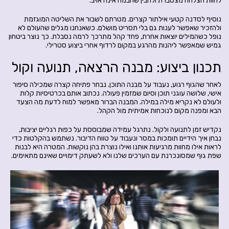
לחוות הצלחה מצטברת ולהבין שהבמה אינה אויב.
נוסיף לסדנה קטעי אילתור קצרים. מטרתם לשבור את השליטה המוגזמת
ולהזכיר שאפשר לענות גם בלי תסריט מושלם. כשאנחנו מגלים שהעולם לא
נופל כשהמילים יוצאות אחרת, פחד קהל מתרכך לרמה נסבלת. כך נוצר ביטחון
גמיש שמאפשר ליהנות מהרגע במקום לרדוף אחרי ביצוע סטרילי.
תכנון ביצוע: מבנה הרצאה, תנועה וקול
לאחר שהגוף רגוע, נעבוד על מבנה התוכן. נבחר פתיחה קצרה שמכילה סיפור
אישי, שלושה עוגני תוכן וסיום שמזמין פעולה. נכתוב אותם בכרטיסיות קלות
ולעולם לא נקריא מילה במילה. המבנה הברור מאפשר למוח לדעת מה הצעד
הבא ומפנה מקום לנוכחות אמיתית מול הקהל.
נקדיש זמן לתנועה ולקול. נתרגל עמידה שמבוססת על כפות רגליים יציבות,
נבחן איך הידיים תומכות במסר ונעבוד על טווח הדיבור. נשתמש בהקלטות כדי
לראות אילו מחוות מרגיעות אותנו ואילו נוצרת בהן נוקשות. המטרה היא לבנות
שפת גוף שמסונכרנת עם הערכים שלנו ולא לשעתק דימויים שאינם מתאימים.