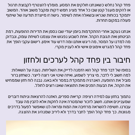
פחד קהל נחלש כשאנחנו חולקים את המסע. מומלץ להצטרף לקבוצת תרגול
או להקים מעגל קטן שבו כל אחד מציג חמש דקות ומקבל משוב אוהד. המשוב
יתמקד בכוחות שנראו ובשאלה אחת לשיפור. גישה זו מייצרת תודעה של שיתוף
פעולה במקום תחרות.
אנחנו נעקוב אחרי ההתקדמות ביומן יעודי שבו נסמן את תדירות ההופעות, רמת
הביטחון ואת תגובת הקהל. אחת לשבוע נפגוש את עצמנו לשיחת עומק, ונבדוק
מה למדנו על המסר, מה ריגש אותנו ומה דרש עוד אימון. רישום עקבי הופך את
פחד קהל למגרש אימונים אישי ולא לעניין מקרי.
חיבור בין פחד קהל לערכים ולחזון
בסופו של דבר פחד קהל הוא הזמנה לדייק את השליחות. נענה על השאלות:
למה חשוב לי לדבר, מי צריך לשמוע, ואיזה שינוי אני רוצה לייצר. כשחזון ברור
מוביל את ההופעה, האנרגיה מתמקדת במסר ולא באגו. נבנה לוח חזון שממחיש
את הקהל, את הבעות הפנים ואת התוצאה שאנו רוצים לחולל.
נתמוך בחזון עם למידה רציפה: קריאת ספרים, האזנה להרצאות וניתוח דוברים
שמעניינים אותנו. חשוב לזכור שהמטרה אינה לחקות אלא להבין מה עובד
עבורנו. חשיפה להשראה מרחיבה את המוח ומראה לנו שאפשר לפעול בדרכים
מגוונות. כך פחד קהל הופך לחבר בדרך ולא ליריב שמנהיג את ההצגה.