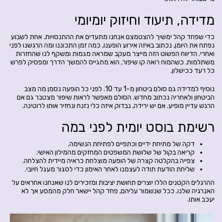
מדידה, תיעוד וחיזוק יומיומי
כדי שפחד קהל ימשיך להצטמצם אנחנו מתעדים את ההתנסויות. אחת לשבוע
נפתח את היומן, נכתוב באיזה אירוע הופענו, כמה זמן התכוננו ומה הרגשנו לפני
ואחרי. הדיווח הפשוט הזה מייצר מעקב שמראה מגמות ומשקף לנו שהחזרות
משתלמות. כשהמוח רואה קו שיפור, הוא מתגייס להמשך הדרך ומפסיק לפרש
כל רעד ככישלון.
נוסיף למדידה גם סולם ביטחון מ-1 עד 10. לפני כל הופעה נסמן מה מצב
הביטחון ולאחריה נכתוב מחדש. הסולם מאפשר לראות שיפור מצטבר גם אם
הרגש עדיין מופיע. אם יש ירידה, נבדוק איזה כלי נזנח ונחזיר אותו לרוטינה.
רשימת בוסט יומית לפני במה
דקה של מתיחת ידיים וכתפיים לפתיחת הנשימה.
קריאה בקול של שלושת המשפטים המחזקים מהמילון האישי.
צפייה בהקלטה קצרה של הופעה מוצלחת כראיה מיידית להצלחה.
שליחת הודעת תודה לעצמנו לאחר האימון כדי לסגור מעגל חיובי.
ההרגלים הקטנים הללו יוצרים תחושת יציבות ומזכירים לנו שאנחנו אחראים על
האנרגיה שלנו. ככל שנשמור עליהם, פחד קהל יישאר חלק מהמסע אך לא
יעכב אותו.