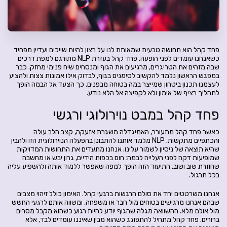
פחד קהל הוא תחושה טבעית שמאותת לנו על רצון להיות שייכים ועדיין מפחיד
כשאנחנו עומדים לפני הופעה. פחד קהל בעזרת NLP מתורגם למפת דרכים
שבה מזהים את הטריגרים, מרגיעים את הגוף ומנסחים שיח פנימי מחזק. כבר
במפגש הראשון נלמד להקשיב לסימנים בגוף, לבדוק אילו אמונות צצות ולהציע
לעצמנו תכנון ביטחון שמייצר במה בטוחה מבפנים. כך הצעד אל הבמה הופך
לתהליך רציף של אימון ולא לקפיצה אל הלא נודע.
פחד קהל במבט נוירולוגי ורגשי
כאשר פחד קהל מתעורר, האמיגדלה משגרת אזעקה, קצב הלב עולה
והכתפיים מתקשות. NLP מלמד אותנו להתבונן בהפעלה הנוירולוגית הזו ולהבין
שהיא תוצאה של ניסיון לשמור עלינו. אנחנו מתעדים את התחושות המדויקות
שמופיעות דקה לפני העלייה לבמה: חום בכפות הידיים, גרון יבש או מחשבה
שחוזרת שוב ושוב. התיעוד הזה הופך למפה שאפשר ללמוד אותה ולהשפיע עליה
בכל תרגול.
אנחנו משרטטים יחד את סולם הרגשות ברגעי קהל. האימון כולל זיהוי מצבים
שבהם אנחנו מרגישים בטוחים מול חבר או משפחה, ומשווה אותם לרגעי החשש
מול אולם מלא. ההשוואה מגלה שהגוף יודע להיות רגוע כשהוא מקבל מסרים
ברורים. פחד קהל מתחיל להתפוגג כשהוא מבין שאיננו עומדים לבד, אלא