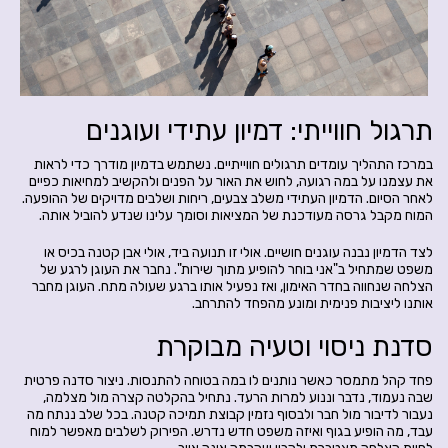
תרגול חווייתי: דמיון עתידי ועוגנים
במרכז התהליך עומדים תרגולים חווייתיים. נשתמש בדמיון מודרך כדי לראות
את עצמנו על במה רגועה, לחוש את האור על הפנים ולהקשיב למחיאות כפיים
לאחר הסיום. הדמיון העתידי משלב צבעים, ריחות ושלבים מדויקים של ההופעה.
המוח מקבל גרסה מעודכנת של המציאות וסומך עלינו שנדע להוביל אותה.
לצד הדמיון נבנה עוגנים חושיים. אולי זו תנועה ביד, אולי אבן קטנה בכיס או
משפט שמתחיל ב"אני בוחר להופיע מתוך שירות". נחבר את העוגן לרגע של
הצלחה שנחווה בחדר האימון, ואז נפעיל אותו ברגע שעולה מתח. העוגן מחבר
אותנו ליציבות פנימית ומונע מהפחד להתרחב.
סדנת ניסוי וטעיה מבוקרת
פחד קהל מתמסר כאשר נותנים לו במה בטוחה להתנסות. ניצור סדנה פרטית
שבה נעמוד, נדבר וננוע למרות הרעד. נתחיל בהקלטה קצרה מול מצלמה,
נעבור לדיבור מול חבר ולבסוף נזמין קבוצת תמיכה קטנה. בכל שלב ננתח מה
עבד, מה הופיע בגוף ואיזה משפט חדש נדרש. הפירוק לשלבים מאפשר למוח