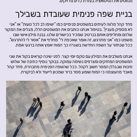
מנווטים את הסיטואציה בעזרת כלים מדויקים.
בניית שפה פנימית שעובדת בשבילך
פחד קהל מלווה לעיתים במשפטים פנימיים כמו "ישימו לב לכל טעות" או "אני
לא מספיק מעניין". בטיפול אנחנו כותבים את המשפטים הללו, מגלים את המקור
שלהם ומחליפים אותם בנרטיב שמכיר בכישורים שלנו. נבנה מילון אישי שבו
משפט כמו "אני מתרגש, זה אומר שאכפת לי" מחליף את "אסור לי להתרגש".
ככל שנחזור על השפה החדשה בשגרה כך המוח יאמץ אותה ברגעי אמת.
אנחנו משלבים את המילון עם טקס יומי קצר. לפני שינה קוראים בקול את שני
המשפטים המחזקים ומצרפים נשימה עמוקה. בבוקר נוסיף כתיבה של שלוש
סיבות שבגללן המסר חשוב לקהל. ככל שהשפה הפנימית מתבהרת, פחד קהל
מאבד מהעוצמה כי המוח שומע מסר ברור שמכוון לייעוד ולא לביקורת.