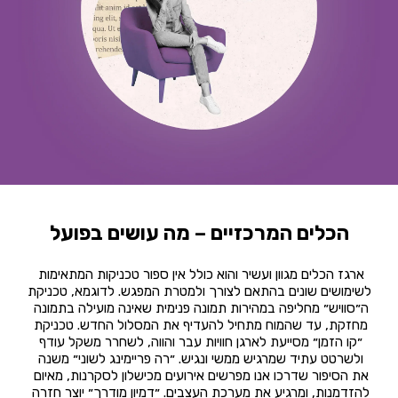
הכלים המרכזיים – מה עושים בפועל
ארגז הכלים מגוון ועשיר והוא כולל אין ספור טכניקות המתאימות 
לשימושים שונים בהתאם לצורך ולמטרת המפגש. לדוגמא, טכניקת 
ה״סוויש״ מחליפה במהירות תמונה פנימית שאינה מועילה בתמונה 
מחזקת, עד שהמוח מתחיל להעדיף את המסלול החדש. טכניקת 
״קו הזמן״ מסייעת לארגן חוויות עבר והווה, לשחרר משקל עודף 
ולשרטט עתיד שמרגיש ממשי ונגיש. ״רה פריימינג לשוני״ משנה 
את הסיפור שדרכו אנו מפרשים אירועים מכישלון לסקרנות, מאיום 
להזדמנות, ומרגיע את מערכת העצבים. ״דמיון מודרך״ יוצר חזרה 