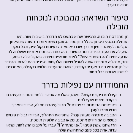
תחושת הערך.
סיפור השראה: ממבוכה לנוכחות
מובילה
חן, מהנדסת תוכנה, הרגישה שהיא כמעט לא מדברת בישיבות צוות. היא
התחילה במסע ביטחון שכלל חזון מפורט, עוגן נשימתי ומדד תעוזה שבועי. חן
הקליטה לעצמה דמיון מודרך שבו היא מציגה רעיונות בקול יציב, ובכל בוקר
הפעילה את העוגן לפני כניסה למשרד. היא בחרה שותפת אחריות ששלחה לה
הודעה יומית "מה תשתפי היום?" לאחר חודשיים סיפרה שהקול שלה נשמע
יותר, מנהליה מזמינים אותה להוביל שיחות והלקוחות מגיבים בהתלהבות. הסיפור
של חן ממחיש כיצד צעדים קטנים, כשהם מתועדים ומלווים בקהילה, מצטברים
לביטחון שנוכח בכל תחום.
התמודדות עם נפילות בדרך
קיבלתם ביקורת קשה? נשמו, שאלו מה אפשר ללמוד והזכירו לעצמכם
ביקורת חיובית שקיבלתם.
פספסתם הזדמנות כי פחדתם? תנו לעצמכם חמלה, הגדירו תאריך
חדש וחזרו לעוגן.
הסביבה מזכירה טעויות עבר? שתפו את התהליך, הגדירו גבולות פינויים
לנושאים המורידים אתכם, ומצאו סביבה חלופית תומכת.
הרגשתם שקרן פנימי ("אני מתחזה")? עברו על אלבום ההצלחות וקראו
עדות אחת בכל פעם שהתחושה עולה.