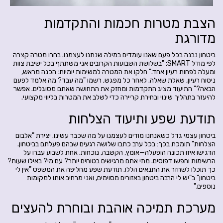
הצבת מטרות חכמות והתקדמות
מדורגת
ביטחון נבנה בכל פעם שאנו עומדים במילה שנתנו לעצמנו. בחרו מטרה קצרה
לפי מודל SMART: "בשלושת השבועות הקרובים אני משתתף בכל ישיבת צוות
ומעלה לפחות רעיון אחד." חלקו את המטרה למשימות יומיות: הכנה מראש,
ניסוח רעיון, שאלת שאלה. לאחר כל מפגש, רשמו "מה עבד? מה אלמד לפעם
הבאה?" התיעוד מציג התקדמות ומחזק את התחושה שאתם מסוגלים. אפשר
להיעזר בתהליך שינוי ובחירת קריירה כדי לשלב את המטרות בליווי מקצועי.
תודעת שפע ותיעוד הצלחות
ביטחון עצמי גדל כשאנחנו מודים לעצמנו על מה שכבר עשינו. יצירת "אלבום
הצלחות" תומכת בכך: בכל ערב כתבו שלושה רגעים שבהם פעלתם בביטחון.
הדגישו איזו תכונה הופעלה—אומץ, הקשבה, נוכחות. אחת לשבוע עברו על
הרשימות וחפשו דפוסים. מתי אתם מרגישים בטוחים יותר? עם מי? באילו שעות?
כך תוכלו לשחזר את התנאים הללו. תודעת שפע מחליפה את המשפט "אין לי
ביטחון" ב"יש לי הרבה ביטחון באזורים מסוימים, ואני מרחיב אותו למקומות
נוספים."
מערכת תמיכה אוהבת ובוחרת להעצים