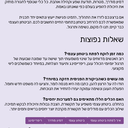
דמיון מודרך, מטרות, תודעת שפע וקהילה אוהבת. כל כלי שנוסף לחגורה מחזק
את היכולת להופיע בעולם כפי שאנחנו באמת.
אם ברצונכם לזרז את התהליך, הזמינו פגישת ייעוץ ונתאים יחד תכנית
שמאפשרת לכם להרחיב ביטחון בתחומי החיים החשובים לכם. הביטחון העצמי
כבר קיים; תנו לו מקום, נשימה ותרגול.
שאלות נפוצות
כמה זמן לוקח לפתח ביטחון עצמי?
רוב האנשים מדווחים על שינוי משמעותי תוך שישה עד שמונה שבועות של
תרגול יומיומי הכולל עוגן, ריפריימינג ותיעוד הצלחות, במיוחד כשמשלבים ליווי
מקצועי.
מה עושים כשהביקורת הפנימית חזקה במיוחד?
הודו לה על הרצון להגן, כתבו מה היא מנסה לומר, והציעו לה משפט חדש וחומל.
הפעלת העוגן ונשימה עמוקה יעזרו להחזיר את הנוכחות.
האם הכלים הללו מתאימים גם למערכות יחסים?
בהחלט. ביטחון עצמי משפיע על תקשורת, הצבת גבולות והיכולת לבקש תמיכה.
שילוב הכלים עם מודלים של תקשורת מקרבת יוצר יחסים בריאים וחמים יותר.
איך לפתח ביטחון עצמי
ביטחון עצמי
דמיון מודרך
ריפריימינג