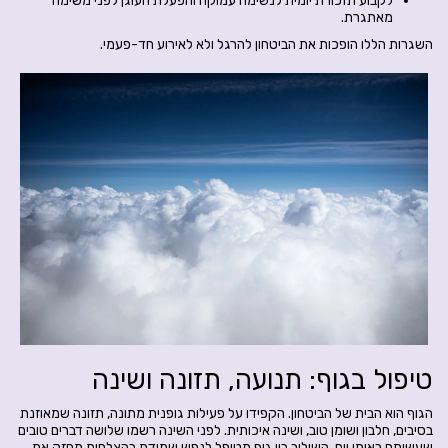
לקבוע תזכורת יומית לנשימה עמוקה והפעלת העוגן לפני משימה
מאתגרת.
השגרות הללו הופכות את הביטחון להרגל ולא לאירוע חד-פעמי.
טיפול בגוף: תנועה, תזונה ושינה
הגוף הוא הבית של הביטחון. הקפידו על פעילות גופנית מתונה, תזונה שמאוזנת
בסיבים, חלבון ושומן טוב, ושינה איכותית. לפני השינה רשמו שלושה דברים טובים
שעשיתם באותו יום. השילוב בין גוף מטופל לנפש שמודת בהצלחות מחזק את