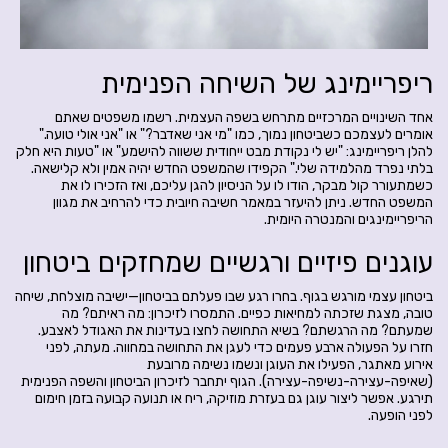
ריפריימינג של השיחה הפנימית
אחד השינויים המרכזיים מתרחש בשפה העצמית. רשמו משפטים שאתם
אומרים לעצמכם כשביטחון נמוך, כמו "מי אני שאדבר?" או "אני אולי טועה."
להלן ריפריימינג: "יש לי נקודת מבט ייחודית ששווה להישמע" או "טעות היא חלק
בלתי נפרד מהלמידה שלי." הקפידו שהמשפט החדש יהיה אמין ולא קלישאה.
כשמתעורר קול מבקר, הודו לו על הניסיון להגן עליכם, ואז הזכירו לו את
המשפט החדש. ניתן להיעזר במאמר חשיבה חיובית כדי להרחיב את מגוון
הריפריימינגים והמנטרה היומית.
עוגנים פיזיים ורגשיים שמחזקים ביטחון
ביטחון עצמי מורגש בגוף. בחרו רגע שבו פעלתם בביטחון—ישיבה מוצלחת, שיחה
טובה, מצגת שזכתה למחיאות כפיים. התמסרו לזיכרון: מה ראיתם? מה
שמעתם? מה הרגשתם? בשיא התחושה לחצו בעדינות את האגודל לאצבע.
חזרו על הפעולה ארבע פעמים כדי לעגן את התחושה במחווה. מעתה, לפני
אירוע מאתגר, הפעילו את העוגן ונשמו נשימה מרובעת
(שאיפה-עצירה-נשיפה-עצירה). הגוף יתחבר לזיכרון הביטחון והשפה הפנימית
תירגע. אפשר ליצור עוגן גם בעזרת מוזיקה, ריח או תנועה קבועה בזמן חימום
לפני הופעה.