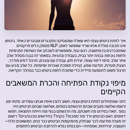
איך לפתח ביטחון עצמי היא שאלה שמעסיקה מתבגרים ומבוגרים כאחד. ביטחון
אינו תכונה מולדת אלא שריר שאפשר לאמן. NLP מספק כלים פרקטיים
שמסנכרנים בין מחשבה, רגש וגוף, ומאפשרים לשכתב את השיחות הפנימיות
ולחוות נוכחות גבוהה יותר בבית, בעבודה ובזוגיות. במאמר זה נבנה מסלול שלב
אחר שלב: מיפוי דימוי עצמי, יצירת חזון, עבודה עם עוגנים, תרגול דמיון מודרך,
הצבת מטרות, תודעת שפע, קהילה תומכת ושגרות יומיומיות. כל שלב מגיע עם
תרגול פשוט להטמעה מיידית כדי שתוכלו לחוות ביטחון כבר במהלך הקריאה.
מיפוי נקודת הפתיחה והכרת המשאבים
הקיימים
לפני שמתחילים לפתח ביטחון עצמי, חשוב להבין איפה אנחנו עומדים. פתחו יומן
ורשמו שלושה מצבים שבהם הרגשתם בטוחים, ושלושה שבהם הביטחון היה
נמוך. תארו בפירוט מה חשבתם, מה הרגשתם בגוף ומה הייתה התוצאה. חפשו
דפוסים: האם הביטחון יורד מול סמכות? בקהל? בחידושים טכנולוגיים? רישום
זה מעלה מודעות לכך שבחלק מהמקומות הביטחון כבר קיים. המשאבים הללו—
הקשבה, יצירתיות, אמפתיה—הם בסיס נפלא להרחבת הביטחון לתחומים