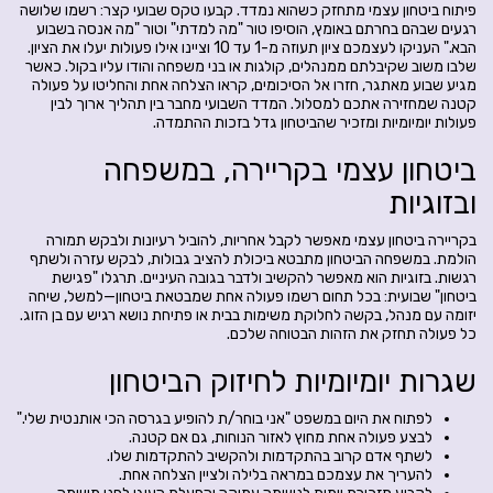
פיתוח ביטחון עצמי מתחזק כשהוא נמדד. קבעו טקס שבועי קצר: רשמו שלושה
רגעים שבהם בחרתם באומץ, הוסיפו טור "מה למדתי" וטור "מה אנסה בשבוע
הבא." העניקו לעצמכם ציון תעוזה מ-1 עד 10 וציינו אילו פעולות יעלו את הציון.
שלבו משוב שקיבלתם ממנהלים, קולגות או בני משפחה והודו עליו בקול. כאשר
מגיע שבוע מאתגר, חזרו אל הסיכומים, קראו הצלחה אחת והחליטו על פעולה
קטנה שמחזירה אתכם למסלול. המדד השבועי מחבר בין תהליך ארוך לבין
פעולות יומיומיות ומזכיר שהביטחון גדל בזכות ההתמדה.
ביטחון עצמי בקריירה, במשפחה
ובזוגיות
בקריירה ביטחון עצמי מאפשר לקבל אחריות, להוביל רעיונות ולבקש תמורה
הולמת. במשפחה הביטחון מתבטא ביכולת להציב גבולות, לבקש עזרה ולשתף
רגשות. בזוגיות הוא מאפשר להקשיב ולדבר בגובה העיניים. תרגלו "פגישת
ביטחון" שבועית: בכל תחום רשמו פעולה אחת שמבטאת ביטחון—למשל, שיחה
יזומה עם מנהל, בקשה לחלוקת משימות בבית או פתיחת נושא רגיש עם בן הזוג.
כל פעולה תחזק את הזהות הבטוחה שלכם.
שגרות יומיומיות לחיזוק הביטחון
לפתוח את היום במשפט "אני בוחר/ת להופיע בגרסה הכי אותנטית שלי."
לבצע פעולה אחת מחוץ לאזור הנוחות, גם אם קטנה.
לשתף אדם קרוב בהתקדמות ולהקשיב להתקדמות שלו.
להעריך את עצמכם במראה בלילה ולציין הצלחה אחת.